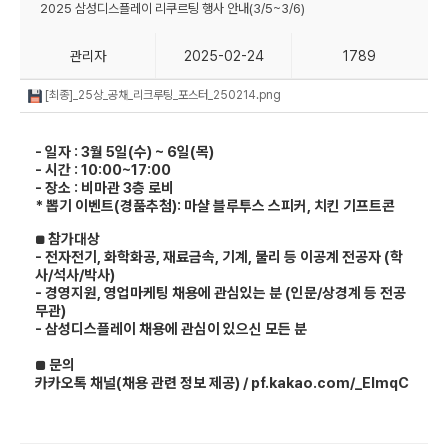
2025 삼성디스플레이 리쿠르팅 행사 안내(3/5~3/6)
관리자
2025-02-24
1789
[최종]_25상_공채_리크루팅_포스터_250214.png
- 일자
:
3
월
5
일
(수
) ~ 6일(목)
- 시간
:
10:00~17:00
- 장소
:
비마관 3층 로비
* 뽑기 이벤트(경품추첨): 마샬 블루투스 스피커, 치킨 기프트콘
참가대상
■
- 전자전기, 화학화공, 재료금속, 기계, 물리 등 이공계 전공자 (학
사/석사/박사)
- 경영지원, 영업마케팅 채용에 관심있는 분 (인문/상경계 등 전공
무관)
- 삼성디스플레이 채용에 관심이 있으신 모든 분
문의
■
카카오톡 채널(채용 관련 정보 제공) / pf.kakao.com/_EImqC