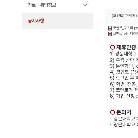
진로ㆍ취업정보
[코멘토] 현직자
공지사항
코멘토_포스터.p
코멘토_상세페이지
○
제휴인증
1) 광운대학
2) 우측 상단
3) 본인학번, 
4) 코멘토 (
5) 로그인 후
6) 학번, 전공
7) 코멘토가
8) 가입 신청
○
문의처
·
​
광운대학교 학
·
​
광운대학교 