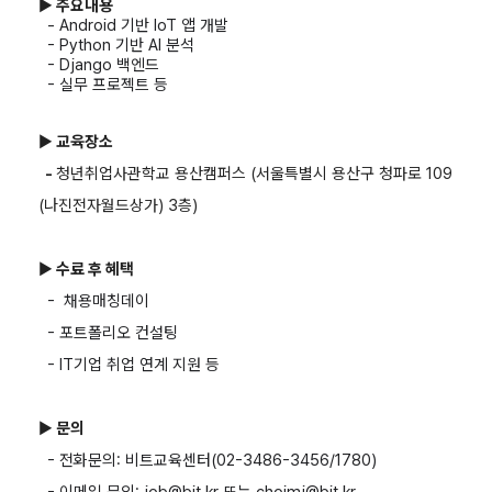
▶
주요내용
- Android 기반 IoT 앱 개발
- Python 기반 AI 분석
- Django 백엔드
- 실무 프로젝트 등
▶
교육장소
-
​청년취업사관학교 용산캠퍼스 (서울특별시 용산구 청파로 109
(나진전자월드상가) 3층)
▶
수료 후 혜택
- 채용매칭데이
-
포트폴리오 컨설팅
- IT기업 취업 연계 지원 등
▶
문의
- 전화문의: 비트교육센터(02-3486-3456/1780)