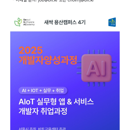
- 이메일 문의: job@bit.kr 또는 choimj@bit.kr​