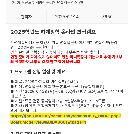
2025학년도 하계방학 온라인 면접캠프 신청 안내
관리자
2025-07-14
3950
2025
학년도 하계방학 온라인 면접캠프
경력개발팀에서는 하반기 기업 면접을 준비하기 위한 면접캠프
(
온라
인
- ZOOM)
를 운영합니다
.
면접 유형별 중복신청 가능하며 참여 횟수는 제한 없습니다.
면접 준비가 되어 있지 않더라도 면접 미니특강과 기본교육 후에 기초부
터 진행하오니 부담 갖지 말고 참여 바랍니다.
1.
프로그램 진행 일정 및 개요
■
제목
: 2025
하계방학 면접캠프
(
온라인
)
■
대상
:
면접을 준비하고 있는 본교생 누구나
(
졸업자 포함
)
■
기간
: 2025. 07. 28.(
월
) ~ 08. 05.(
화
) /
평일 오전
,
오후 및 주말
*
아
래 표 참조
■
시간
:
모든 면접 중복참여가능
①
인성
&
역량
②
PT
③
토론
■
기타
:
참여 전 취업홈페이지 내
취업특강
(
면접전략
)
을 수강하시면 효
과가 배가됩니다
.
https://job.kw.ac.kr/community/community_data3.php?
BoardMode=view&UID=9661&tpage=1
2.
프로그램 시간표 및 신청