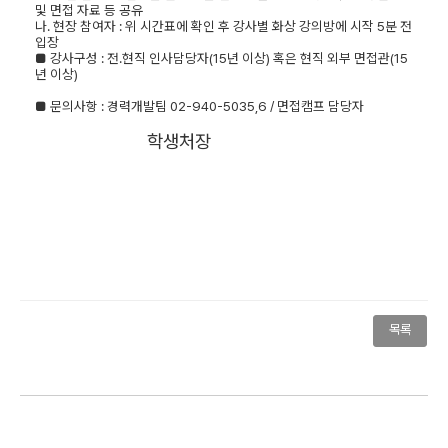
및 면접 자료 등 공유
나
.
현장 참여자
:
위 시간표에 확인 후 강사별 화상 강의방에 시작
5
분 전
입장
■
강사구성
:
전
.
현직 인사담당자
(15
년 이상
)
혹은 현직 외부 면접관
(15
년 이상
)
■
문의사항
:
경력개발팀
02-940-5035,6 /
면접캠프 담당자
학생처장
목록