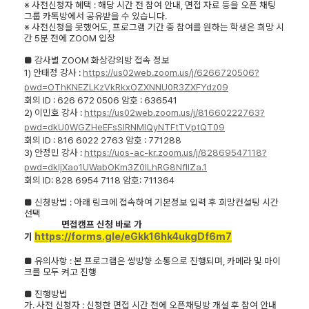
※
사전신청자 혜택
:
해당 시간 전 참여 안내
,
면접 자료 등을 오픈 채팅
그룹 카톡방에서 공유받을 수 있습니다
.
※
사전신청을 못했어도
,
프로그램 기간 중 참여를 원하는 학생은 희망 시
간
5
분 전에
ZOOM
입장
■
강사별
ZOOM
화상강의방 접속 정보
1)
안태정 강사
:
https://us02web.zoom.us/j/6266720506?
pwd=OThKNEZLKzVkRkxOZXNNU0R3ZXFYdz09
회의
ID : 626 672 0506
암호
: 636541
2)
이민호 강사
:
https://us02web.zoom.us/j/81660222763?
pwd=dkU0WGZHeEFsSlRNMlQyNTFtTVptQT09
회의
ID : 816 6022 2763
암호
: 771288
3)
안정민 강사
:
https://uos-ac-kr.zoom.us/j/82869547118?
pwd=dkljXao1UWabOKm3Z0ILhRG8NflIZa.1
회의
ID: 828 6954 7118
암호
: 711364
■
신청방법
:
아래 링크에 접속하여 기본정보 입력 후 희망컨설팅 시간
선택
면접캠프 신청 바로 가
https://forms.gle/eGkk16hk4ukgDf6m7
기
■
유의사항
:
본 프로그램은 쌍방향 소통으로 진행되며
,
카메라 및 마이
크를 모두 켜고 진행
■
진행방법
가
.
사전 신청자
:
신청한 면접 시간 전에 오픈채팅방 개설 후 참여 안내