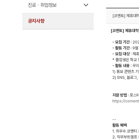
진로ㆍ취업정보
[코멘토] 제휴대
공지사항
[코멘토] 제휴대학
- 모집 기간
: 2
- 활동 기간
: 9월
- 모집 대상
: 제
* 졸업생은 학교
- 활동 내용
: 우
1) 홍보 콘텐츠 
2) SNS, 블로그
지원 방법
: 포스
https://comen
--
활동 혜택
1. 최우수 코멘티 
2. 직무부트캠프 :