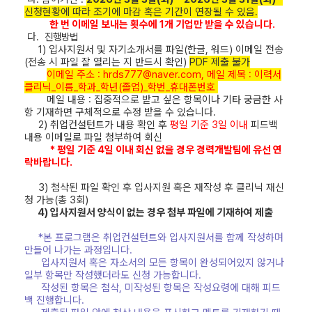
신청현황에 따라 조기에 마감 혹은 기간이 연장될 수 있음
.
한 번 이메일 보내는 횟수에 1개 기업만 받을 수 있습니다.
다.
진행방법
1) 입사지원서 및 자기소개서를 파일(한글, 워드)
이메일 전송
(전송 시 파일 잘 열리는 지 반드시 확인)
PDF 제출 불가
이메일 주소 : hrds777@naver.com, 메일 제목 : 이력서
클리닉_이름_학과_학년(졸업)_학번_휴대폰번호
메일 내용 : 집중적으로 받고 싶은 항목이나 기타 궁금한 사
항 기재하면 구체적으로 수정 받을 수 있습니다.
2) 취업컨설턴트가 내용 확인 후
평일 기준 3일 이내
피드백
내용 이메일로 파일 첨부하여 회신
* 평일 기준 4일 이내 회신 없을 경우 경력개발팀에 유선 연
락바랍니다.
3) 첨삭된 파일 확인 후 입사지원 혹은 재작성 후 클리닉 재신
청 가능(총 3회)
4) 입사지원서 양식이 없는 경우 첨부 파일에 기재하여 제출
*본 프로그램은 취업컨설턴트와 입사지원서를 함께 작성하며
만들어 나가는 과정입니다.
입사지원서 혹은 자소서의 모든 항목이 완성되어있지 않거나
일부 항목만 작성했더라도 신청 가능합니다.
작성된 항목은 첨삭, 미작성된 항목은 작성요령에 대해 피드
백 진행합니다.