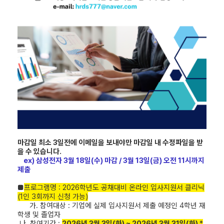
마감일 최소 3일전에 이메일을 보내야만 마감일 내 수정파일을 받
을 수 있습니다.
ex) 삼성전자 3월 18일(수) 마감 / 3월 13일(금) 오전 11시까지
제출
■
프로그램명
: 2026
학년도 공채대비 온라인 입사지원서 클리닉
(1인 3회까지 신청 가능)
가. 참여대상
:
기업에 실제 입사지원서 제출 예정인 4학년 재
학생 및 졸업자
나. 참여기간
:
2
026
년 3
월 3
일
(화
) ~ 2026
년 3
월 31
일
(화
)
*