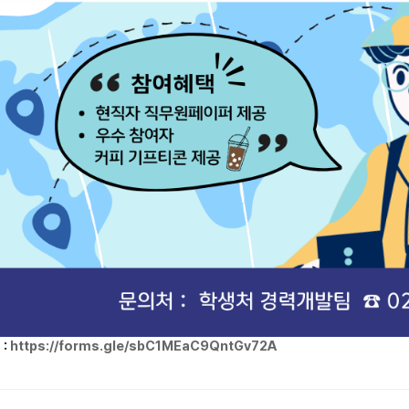
 :
https://forms.gle/sbC1MEaC9QntGv72A