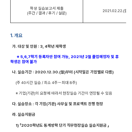
학생 실습보고서 제출
2021.02.22.(
월
)~
(
주간
/
결과
/
후기
/
설문
)
1.
개요
가
.
대상 및 인원
: 3, 4
학년 재학생
※
5,6,7
학기 등록자만 참여 가능
, 2021
년
2
월 졸업예정자 및 휴
학생은 참여 불가
나
.
실습기간
: 2020.12.30.(
월
)
부터
(
시작일은 기업별로 다름
)
(
주
40
시간 실습
/
최소
4
주
～
최대
8
주
)
※
기업
(
기관
)
의 요청에 따라서 현장실습 기간이 연장될 수 있음
다
.
실습장소
:
각 기업
(
기관
)
사무실 및 프로젝트 진행 현장
라
.
실습지원금
1) 「
2020
학년도 동계방학 단기 직무현장실습 실습지원금
」