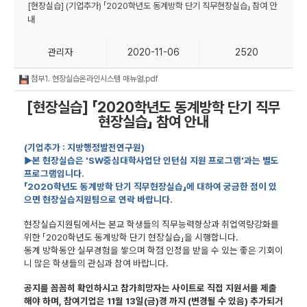
[현장실습] (기업추가) 「2020학년도 동계방학 단기 직무현장실습」 참여 안
내
관리자
2020-11-06
2520
첨부1. 현장실습온라인시스템 매뉴얼.pdf
[
현장실습
]
「
2020
학년도 동계방학 단기 직무
현장실습
」
참여 안내
(기업추가 : 지방행정발전연구원)
▶
본 현장실습은
'SW
중심대학사업단 인턴십 지원 프로그램
'
과는 별도
프로그램입니다
.
「
2020
학년도 동계방학 단기 직무현장실습
」
에 대하여 궁금한 점이 있
으면 현장실습지원팀으로 연락 바랍니다
.
현장실습지원팀에서는 본교 학생들의 직무능력향상과 취업역량강화를
위한
「
2020
학년도 동계방학 단기 현장실습
」
을 시행합니다
.
동계 방학동안 실무경험을 쌓으며 학점 인정을 받을 수 있는 좋은 기회이
니 많은 학생들의 관심과 참여 바랍니다
.
공지를 꼼꼼히 확인하시고 참가희망자는 사이트로 직접 지원서를 제출
해야 하며
,
참여기업은
11
월
13
일
(
금
)
경 까지
(변경될 수 있음)
추가되거