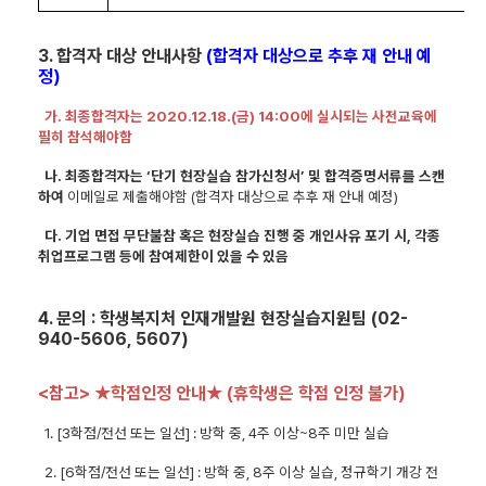
3.
합격자 대상 안내사항
(
합격자 대상으로 추후 재 안내 예
정
)
가
.
최종합격자는
2020.12.18.(
금
) 14:00
에 실시되는 사전교육에
필히 참석해야함
나
.
최종합격자는
‘
단기 현장실습 참가신청서
’
및 합격증명서류를 스캔
하여
이메일로 제출해야함
(
합격자 대상으로 추후 재 안내 예정
)
다
.
기업 면접 무단불참 혹은 현장실습 진행 중 개인사유 포기 시
,
각종
취업프로그램 등에 참여제한이 있을 수 있음
4.
문의
:
학생복지처 인재개발원 현장실습지원팀
(02-
940-5606, 5607)
<
참고
>
★
학점인정 안내
★
(
휴학생은 학점 인정 불가
)
1. [3
학점
/
전선 또는 일선
] :
방학 중
, 4
주 이상
~8
주 미만 실습
2. [6
학점
/
전선 또는 일선
] :
방학 중
, 8
주 이상 실습
,
정규학기 개강 전