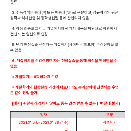
완료
3.
취득성적은 통과
(P)
또는 미통과
(NP)
로 구분하고
,
정규학기의 평균
성적과 석차산출 및 장학생선발 등에 산입되지 않음
4.
학생 최종보고서 및 기업에서의 평가서 내용을 바탕으로 학과에서
전선 또는 일선으로 인정
5.
단기 현장실습 신청자는 계절학기
(
사이버 강의포함
)
수강신청을 할
수 없음
6.
계절학기를 수강신청한 자는 현장실습을 통해 학점을 인정받을 수
없음
※
계절학기는
6
학점까지 수강
※
계절학기와 현장실습 기간이 다르더라도 동계방학에 진행되는 수업
은 같이 진행 불가
[
예시
]
※
날짜가 겹치지 않아도 중복 인정 받을 수 없음
(
▼
절대 불가
)
일자
구분
2021.01.04.~2021.01.29.(4
주
)
계절학기