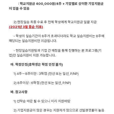
: 학교지원금
400,000
원
/4
주
+
기업별로 상이한 기업지원금
이 있을 수 있음
2)
현장실습 최종 수료 후 전체 학생에게 학교지원금 일괄 지급
(2021
년
3
월 중순 이후
)
-
학생의 실습기간이
8
주가 초과되더라도 학교 실습지원비는
8
주에
해당되는 실습지원비만 지급됩니다
.
-
현장실습지원팀과 기업 간 매칭을 통해 진행하는 본 프로그램(기
업)만 실습지원비 지원 가능합니다
.
마
.
학점인정
(
휴학생은 학점 인정 불가
)
1) 4
주
～
8
주미만
: 3
학점
(
전선 또는 일선
, P/NP)
2) 8
주이상
: 6
학점
(
전선 또는 일선
, P/NP)
바
.
참고사항
1)
선착순 마감 될 수 있으니 미리 지원바람
2)
기업지원금이 많은 경우는 지원자가 많으므로 선발경쟁률이 높음