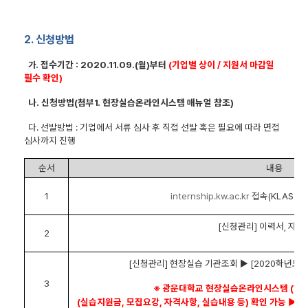
2.
신청방법
접수기간
: 2020.11.09.(
월
)
부터
(
기업별 상이
/
지원서 마감일
가.
필수 확인
)
나
.
신청방법
(
첨부
1.
현장실습온라인시스템 매뉴얼 참조
)
다
.
선발방법
:
기업에서 서류 심사 후 직접 선발 혹은 필요에 따라 면접
심사까지 진행
순서
내용
1
internship.kw.ac.kr
접속
(KLAS
아
[
신청관리
]
이력서
,
자소
2
[
신청관리
]
현장실습 기관조회
▶
[2020
학년도 
3
※
광운대학교 현장실습온라인시스템
(WE
(
실습지원금
,
모집요강
,
자격사항
,
실습내용 등
)
확인 가능
▶
ht