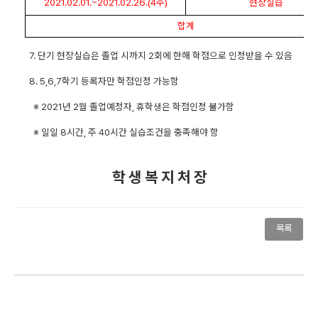
2021.02.01.~2021.02.26.(4
주
)
현장실습
합계
7.
단기 현장실습은 졸업 시까지
2
회에 한해 학점으로 인정받을 수 있음
8. 5,6,7
학기 등록자만 학점인정 가능함
※
2021
년
2
월 졸업예정자
,
휴학생은 학점인정 불가함
※
일일
8
시간
,
주
40
시간 실습조건을 충족해야 함
학 생 복 지 처 장
목록