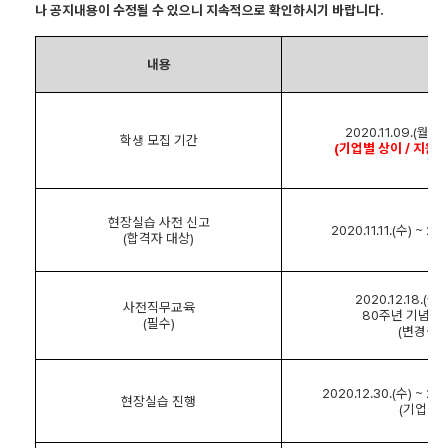
나 공지내용이 수정될 수 있으니 지속적으로 확인하시기 바랍니다
.
내용
일
2020.11.09.(
월
) ~
학생 모집 기간
(
기업별 상이
/
지원서
현장실습 사전 신고
2020.11.11.(
수
) ~ 202
(
합격자 대상
)
2020.12.18.(
금
)
사전직무교육
80
주년 기념관
(
필수
)
(
변경될 
2020.12.30.(
수
) ~ 20
현장실습 진행
(
기업별 