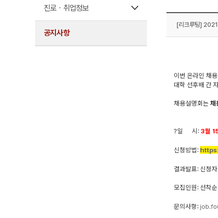
진로ㆍ취업정보
[리크루팅] 202
공지사항
이번 온라인 채
대학 선후배 간 
채용설명회는
채
?
일 시:
3월 1
신청방법:
https
결과발표: 신청자
모집인원: 선착순
문의사항:
job.f