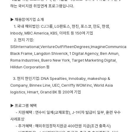
하는 국비지원 취업연계 프로그램입니다
.
▶
채용참여기업 소개
1.
국내 해외법인
: CJ
그룹
, LG
판토스
,
한진
,
포스코
,
만도
,
한샘
,
Inbody, MBC America, KBS,
이마트 등
150
여 기업
2.
현지 기업
:
SISInternational,VentureOutFifteenDegrees,ImagineCommunicatio
Black Frame, Langdon Shiverick, 1 Digital Agency, Ben Amun,
Roma Industries, Buero New York, Target Marketing Digital,
Hilldun Corporation
등
3.
현지 한인기업
: DNA Spealties, Innobaby, makeshop &
Company, Binnex Line, UEC, Cerriffy WOM Inc, World Asia
logistics, Hmart, Grand BK
등
200
여 기업
▶
프로그램 혜택
-
지원혜택
:
연수비 일체
(
교재포함
), J-1
비자 발급비 일부
,
훈련 우수
사례포상
-
추가혜택
:
해외취업정착지원금
400
만원 지급
(
조건 충족시
)