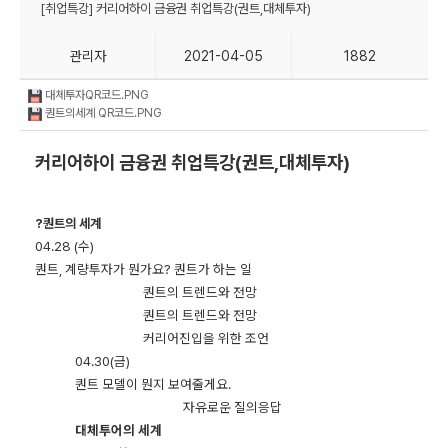
[취업특강] 커리어하이 금융권 취업특강(권트,대체투자)
관리자
2021-04-05
1882
대체투자QR코드.PNG
퀀트의세계 QR코드.PNG
커리어하이 금융권 취업특강(권트,대체투자)
?
퀀트의 세계
04.28 (수)
퀀트, 계량투자가 뭔가요? 퀀트가 하는 일
퀀트의 트렌드와 전망
퀀트의 트렌드와 전망
커리어진입을 위한 조언
04.30(금)
퀀트 모델이 뭔지 보여줄게요.
자유로운 질의응답
대체투어의 세계