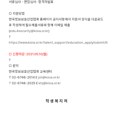
서류심사 - 면접심사- 합격자발표
□ 지원방법
한국정보보호산업협회 홈페이지 공지사항에서 지원서 양식을 다운로드
후 작성하여 필수제출서류와 함께 이메일 제출
(
edu.4security@k
i
s
i
a
.
o
r
.k
r
)
?
https://www.kisia.or.kr/talent_support/education_apply/submit/60
□ 신청마감: 2021.05.10(월)
?
□ 문의
한국정보보호산업협회 교육센터
T 02-6748-2014 E
isia.or.kr
jsh@k
T
02-6748-2025 E
khj@k
isia.or.kr
학 생 복 지 처