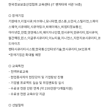
한국정보보호산업협회 교육센터 (IT 벤처타워 서관 14층)
□ 참여기업
기원테크,리얼시큐,마크애니,모니터랩,센스톤,소만사,스틸리언,스파이
스웨어,시큐레터,시큐어링크,씨에이에스,씨엠티정보통신,
아이넷캅,안랩,앤앤에스피,에이치나인랩,엔시큐어,엔큐리티,엠시큐어,
월간해킹,윈스,이글루시큐리티,이노티움,지니언스,지란지쿄시큐리티,코
드마이즈
펜타시큐리티시스템,한국통신인터넷기술,한시큐리티,SK인포섹
*참여기업은 확대될 예정
□ 교육특전
- 전액무료교육
- 현업종사자의 현장강의 및 기업탐방 진행
- 기업별 프로젝트 실습 및 취업멘토링 실시
- 수료생 전원 인턴 연계 (약 235만원*3개월지원)
- 수료생 전원 교육수당 지급
□ 선발절차