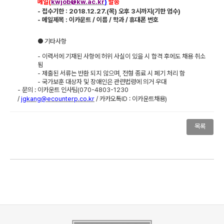
메일
(
kwjob@kw.ac.kr
)
발송
-
접수기한
: 2018.12.27.(
목
)
오후
3
시까지
(
기한 엄수
)
-
메일제목
:
이카운트
/
이름
/
학과
/
휴대폰 번호
●
기타사항
-
이력서에 기재된 사항에 허위 사실이 있을 시 합격 후에도 채용 취소
됨
-
제출된 서류는 반환 되지 않으며
,
전형 종료 시 폐기 처리 함
-
국가보훈 대상자 및 장애인은 관련법령에 의거 우대
-
문의
:
이카운트 인사팀
(070-4803-1230
/
jgkang@ecounterp.co.kr
/
카카오톡
ID :
이카운트채용
)
목록