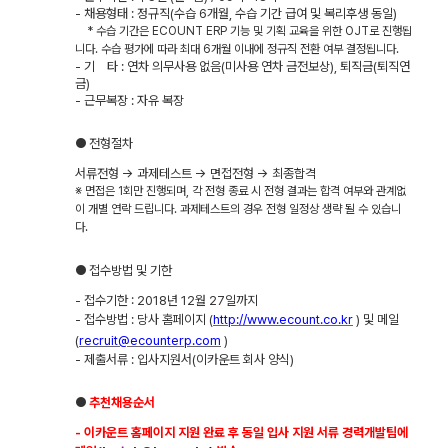
-
채용형태
:
정규직
(
수습
6
개월
,
수습 기간 급여 및 복리후생 동일
)
*
수습 기간은
ECOUNT ERP
기능 및 기획 교육을 위한
OJT
로 진행됩
니다
.
수습 평가에 따라 최대
6
개월 이내에 정규직 전환 여부 결정됩니다
.
-
기
타
:
연차 의무사용 없음
(
미사용 연차 금전보상
),
퇴직금
(
퇴직연
금
)
-
근무복장
:
자유 복장
●
전형절차
서류전형
→
과제테스트
→
면접전형
→
최종합격
※
면접은
1
회만 진행되며
,
각 전형 종료 시 전형 결과는 합격 여부와 관계없
이 개별 연락 드립니다
.
과제테스트의 경우 전형 일정상 생략 될 수 있습니
다
.
●
접수방법 및 기한
-
접수기한
: 2018
년
12
월
27
일까지
-
접수방법
:
당사 홈페이지
(
http://www.ecount.co.kr
)
및 메일
(
recruit@ecounterp.com
)
-
제출서류
:
입사지원서
(
이카운트 회사 양식
)
●
추천채용순서
-
이카운트 홈페이지 지원 완료 후 동일 입사 지원 서류 경력개발팀에