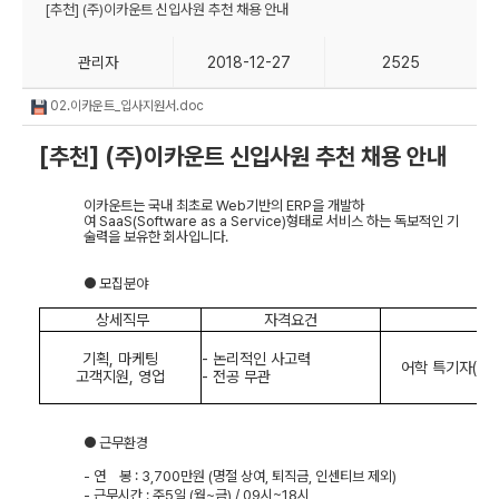
[추천] (주)이카운트 신입사원 추천 채용 안내
관리자
2018-12-27
2525
02.이카운트_입사지원서.doc
[
추천
] (
주
)
이카운트 신입사원 추천 채용 안내
이카운트는 국내 최초로
Web
기반의
ERP
을 개발하
여
SaaS(Software as a Service)
형태로 서비스 하는 독보적인 기
술력을 보유한 회사입니다
.
●
모집분야
상세직무
자격요건
우
기획
,
마케팅
-
논리적인 사고력
어학 특기자
(
영
고객지원
,
영업
-
전공 무관
●
근무환경
-
연
봉
: 3,700
만원
(
명절 상여
,
퇴직금
,
인센티브 제외
)
-
근무시간
:
주
5
일
(
월
~
금
) / 09
시
~18
시