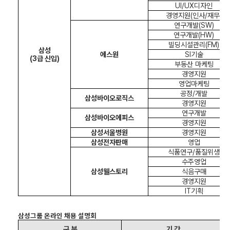
UI/UX
디자인
경영지원
(
인사
/
재무
)
연구개발
(SW)
연구개발
(HW)
빌딩시설관리
(FM)
삼성
에스원
SI
기술
(3
급 신입
)
부동산 마케팅
경영지원
영업마케팅
공정
/
개발
삼성바이오로직스
경영지원
연구개발
삼성바이오에피스
경영지원
삼성서울병원
경영지원
삼성전자판매
영업
식품연구
/
품질위생
수주영업
삼성웰스토리
식음구매
경영지원
IT
기획
삼성그룹 온라인 채용 설명회
구 분
기 간