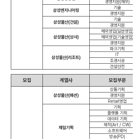
경영지원
(
재무
)
기술
삼성엔지니어링
경영지원
기술
삼성물산
(
건설
)
경영지원
해외영업
(
일반영업
)
삼성물산
(
상사
)
해외영업
(
기술영업
)
경영지원
파크기획
IT
삼성물산
(
리조트
)
조경시공
건설안전
모집
계열사
모집부문
상품기획
삼성물산
(
패션
)
경영지원
Retail
영업
기획
플랫폼 기획
데이터 기획
제작
(Art / CW)
제일기획
소프트웨어
방송
(PD)