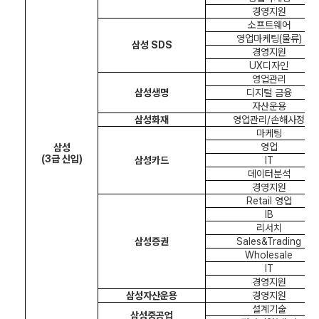
경영지원
소프트웨어
영업마케팅
(
물류
)
삼성
SDS
경영지원
UX
디자인
영업관리
삼성생명
디지털 금융
자산운용
삼성화재
영업관리
/
손해사정
마케팅
영업
삼성
(3
급 신입
)
삼성카드
IT
데이터분석
경영지원
Retail
영업
IB
리서치
삼성증권
Sales&Trading
Wholesale
IT
경영지원
삼성자산운용
경영지원
설계기술
삼성중공업