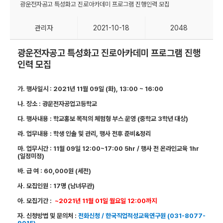
광운전자공고 특성화고 진로아카데미 프로그램 진행인력 모집
관리자
2021-10-18
2048
광운전자공고 특성화고 진로아카데미 프로그램 진행
인력 모집
가
. 행사
일시
: 2021
년
11
월
09
일
(
화
), 13:00 ~ 16:00
나
.
장소
:
광운전자공업고등학교
다
.
행사내용
:
학교홍보 목적의 체험형 부스 운영
(
중학교
3
학년 대상
)
라
.
업무내용
:
학생 인솔 및 관리
,
행사 전후 준비
&
정리
마
.
업무시간
: 11
월
09
일
12:00~17:00 5hr /
행사 전 온라인교육
1hr
(
일정미정
)
바
.
급 여
: 60,000
원
(
세전
)
사
.
모집인원
: 17
명
(
남녀무관
)
아
.
모집기간
:
~2021
년
11
월
01
일 월요일
12:00
까지
자
.
신청방법 및 문의처
:
전화신청
/
한국직업적성교육연구원
(031-8077-