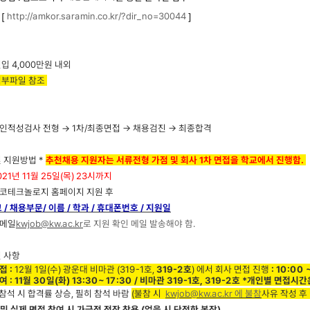
http://amkor.saramin.co.kr/?dir_no=30044
 [
]
신입 4,000만원 내외
첨부파일 참조
→ 인적성검사 전형
→
1차/최종면접
→ 채용검진 → 최종합격
 지원방법 *
추천채용 지원자는 서류전형 가점 및 회사 1차 면접을 학교에서 진행함.
2021년 11월 25일(목) 23시까지
앰코테크놀로지 홈페이지 지원
후
코
/ 채용부문/
이름
/
학과
/
휴대폰번호 / 지원일
이메일
kwjob@kw.ac.kr
로 지원 확인 메일 발송해야 함.
인 사항
접 :
12월 1일(수) 광운대 비마관 (319-1호,
319-2호
) 에서 회사 면접 진행
: 10:00 
 : 11월 30일(화) 13:30~ 17:30 / 비마관 319-1호, 319-2호 *개인별 면접
석 시 합격률 상승, 필히 참석 바람
(불참 시
kwjob@kw.ac.kr 에 불참
사
유 작성 후 
및 실제 면접 참여 시 가급적 정장 착용 (없을 시 단정한 복장)