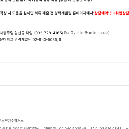
작성 시 도움을 원하면 서류 제출 전 경력개발팀 홈페이지에서
'
상담예약
'(1:1
취업상
SunGyu.Lim@amkor.co.kr
 인사총무팀 임선규 책임
(032-728-4165/
)
운대학교 경력개발팀
02-940-5035, 6
주소무단수집거부
교 복지관 206호 경력개발팀
대표전화 : 02.940.5035~6
FAX : 02.916.0843