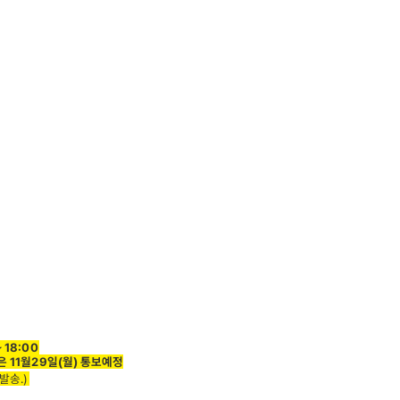
~ 18:00
시간은 11월29일(월) 통보예정
발송.)