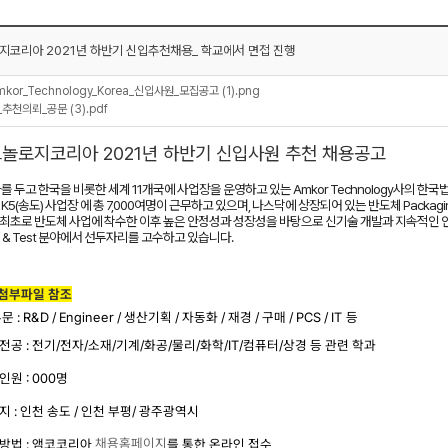
지코리아 2021년 하반기 신입추천채용_ 학교에서 면접 진행
kor_Technology_Korea_신입사원_모집공고 (1).png
추천의뢰_공문 (3).pdf
크놀로지코리아 2021년 하반기 신입사원 추천 채용공고
 두고 한국을 비롯한 세계 11개국에 사업장을 운영하고 있는 Amkor Technology사의 한
주), K5(송도) 사업장 에 총 7,000여명이 근무하고 있으며, 나스닥에 상장되어 있는 반도체 Packag
내 최초로 반도체 사업에 착수한 이후 높은 안정성과 성장성을 바탕으로 신기술 개발과 지속적인
ng & Test 분야에서 선두자리를 고수하고 있습니다.
첨부파일 참조
부문
: R&D / Engineer /
생산기획
/
자동화
/
재경
/
구매
/ PCS / IT
등
전공
:
전기
/
전자
/
소재
/
기계
/
화공
/
물리
/
화학
/IT/
컴퓨터
/
상경 등 관련 학과
인원
: 000
명
지
:
인천 송도
/
인천 부평
/
광주광역시
채용홈페이지
방법
:
앰코코리아
를 통한 온라인 접수