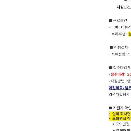
지원
URL
■
근로조건
- 급여 : 대졸
- 복리후생 :
■
전형절차
- 서류전형 
■
접수마감 및
-
접수마감
: 
-
지원방법 : 
메일제목
: 엠
경력개발팀 
■
지원자 확
- 실제 회사면
- 모의면접 참여
※ 모의면접 참
※ 모의면접 