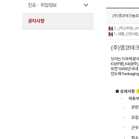
진로ㆍ취업정보
(주)앰코테크놀로
공지사항
2._(학교추천)_Am
1._대졸_신입사원_
(주)앰코테
당사는 미국에 본사를
K3(부평), K4(광
또한 1968년 국
반도체 Packagi
■
상세사항 :
·
채용
·
관련
·
모집
·
근무
·
접수