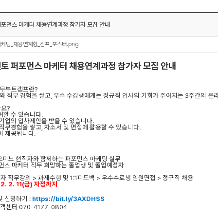
포먼스 마케터 채용연계과정 참가자 모집 안내
마케팅_채용연계형_캠프_포스터.png
토 퍼포먼스 마케터 채용연계과정 참가자 모집 안내
직무부트캠프란
?
와 직무 경험을 쌓고
,
우수 수강생에게는 정규직 입사의 기회가 주어지는
3
주간의 온
나요
?
여할 수 있습니다
.
기업의 입사제안을 받을 수 있습니다
.
 직무경험을 쌓고
,
자소서 및 면접에 활용할 수 있습니다
.
이 제공됩니다
.
오피노 현직자와 함께하는 퍼포먼스 마케팅 실무
먼스 마케터 직무 희망하는 졸업생 및 졸업예정자
자 직무강의
>
과제수행 및
1:1
피드백
>
우수수료생 임원면접
>
정규직 채용
. 2. 11(
금
)
자정까지
및 신청하기
:
https://bit.ly/3AXDHSS
고객센터
070-4177-0804