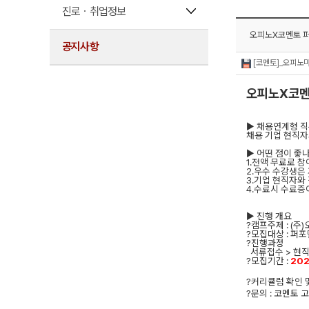
진로ㆍ취업정보
오피노X코멘토 퍼
공지사항
[코멘토]_오피노
오피노X코멘
▶
채용연계형 
채용 기업 현직자
▶
어떤 점이 좋
1.
전액 무료로 참
2.
우수 수강생은 
3.
기업 현직자와
4.
수료시 수료증
▶
진행 개요
?
캠프주제
: (
주
)
?
모집대상
:
퍼포
?
진행과정
서류접수
>
현직
?
모집기간
:
2022
?
커리큘럼 확인 
?
문의
:
코멘토 