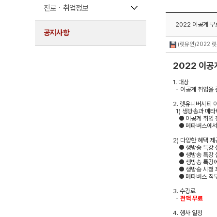
진로ㆍ취업정보
2022 이공계 무
공지사항
(렛유인)2022 
2022
이공
1.
대상
-
이공계 취업을 
2.
렛유니버시티 이
1)
생방송과 메타
●
이공계 취업 
●
메타버스에서
2)
다양한 혜택 제
●
생방송 특강
●
생방송 특강 
●
생방송 특강
●
생방송 시청 
●
메타버스 직무
3.
수강료
-
전액 무료
4.
행사 일정