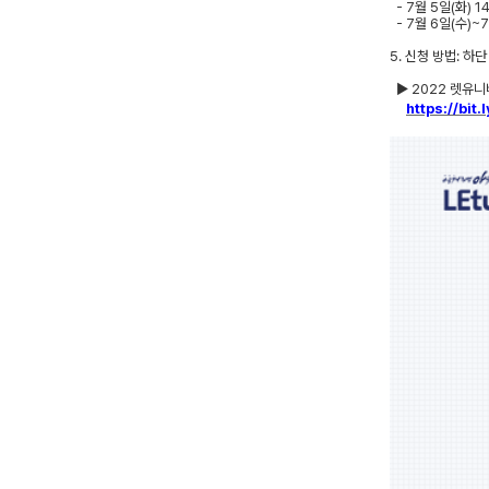
- 7
월
5
일
(
화
) 1
- 7
월
6
일
(
수
)~7
5.
신청 방법
:
하단
▶
2022
렛유니
https://bit