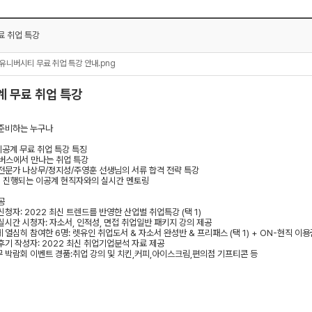
료 취업 특강
렛유니버시티 무료 취업 특강 안내.png
계 무료 취업 특강
준비하는 누구나
공계 무료 취업 특강 특징
버스에서 만나는 취업 특강
전문가 나상무
/
정지성
/
주영훈 선생님의 서류 합격 전략 특강
 진행되는 이공계 현직자와의 실시간 멘토링
공
 신청자
: 2022
최신 트렌드를 반영한 산업별 취업특강
(
택
1)
실시간 시청자
:
자소서,
인적성,
면접 취업일반 패키지 강의 제공
에 열심히 참여한
6
명
:
렛유인 취업도서
&
자소서 완성반
&
프리패스
(
택
1) + ON-
현직 이용
후기 작성자
: 2022
최신 취업기업분석 자료 제공
 박람회 이벤트 경품
:
취업 강의 및 치킨
,
커피
,
아이스크림
,
편의점 기프티콘 등