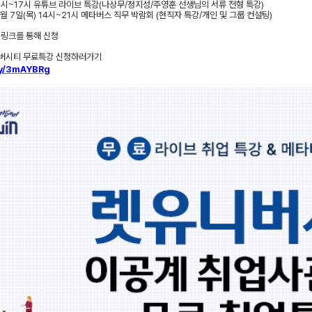
4
시
~17
시 유튜브 라이브 특강
(
나상무
/
정지성
/
주영훈 선생님의 서류 전형 특강
)
월
7
일
(
목
) 14
시
~21
시 메타버스 직무 박람회
(
현직자 특강
/
개인 및 그룹 컨설팅
)
 링크를 통해 신청
버시티 무료특강 신청하러가기
.ly/3mAYBRg