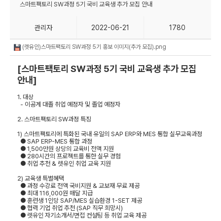
스마트팩토리 SW과정 5기 국비 교육생 추가 모집 안내
관리자
2022-06-21
1780
(렛유인)스마트팩토리 SW과정 5기 홍보 이미지(추가 모집).png
[
스마트팩토리
SW
과정
5
기 국비 교육생 추가 모집
안내
]
1.
대상
-
이공계 대졸 취업 예정자 및 졸업 예정자
2.
스마트팩토리
SW
과정 특징
1)
스마트팩토리에 특화된 국내 유일의
SAP ERP
와
MES
통합 실무교육과정
●
SAP ERP-MES
통합 과정
●
1,500
만원 상당의 교육비 전액 지원
●
280
시간의 프로젝트를 통한 실무 경험
●
취업 추천
&
렛유인 취업 교육 지원
2)
교육생 특별혜택
●
과정 수강료 전액 국비지원
&
교보재 무료 제공
●
최대
116,000
원 매달 지급
●
훈련생
1
인당
SAP/MES
실습환경
1-SET
제공
●
협력 기업 취업 추천
(SAP
직무 희망시
)
●
렛유인 자기소개서
/
면접 컨설팅 등 취업 교육 제공