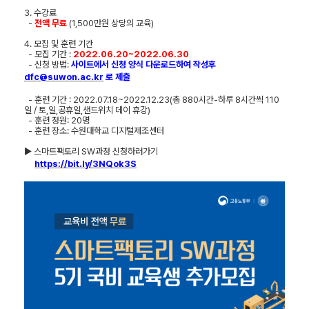
3.
수강료
-
전액 무료
(1,500
만원 상당의 교육
)
4.
모집 및 훈련 기간
-
모집 기간
:
2022.06.20~2022.06.30
-
신청 방법
:
사이트에서 신청 양식 다운로드하여 작성후
dfc@suwon.ac.kr
로 제출
-
훈련 기간
: 2022.07.18~2022.12.23(
총
880
시간
-
하루
8
시간씩
110
일
/
토
,
일
,
공휴일
,
샌드위치 데이 휴강
)
-
훈련 정원
: 20
명
-
훈련 장소
:
수원대학교 디지털제조센터
▶
스마트팩토리
SW
과정 신청하러가기
https://bit.ly/3NQok3S