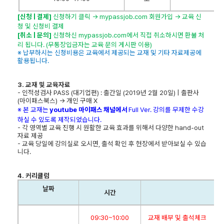
[
신청 | 결제]
신청하기 클릭 →
mypassjob.com
회원가입 → 교육 신
청 및 신청비 결제
[
취소 | 문의]
신청하신
mypassjob.com
에서 직접 취소하시면 환불 처
리 됩니다
. (
무통장입금자는 교육 문의 게시판 이용
)
※ 납부하시는 신청비용은 교육에서 제공되는 교재 및 기타 자료제공에
활용됩니다.
3.
교재 및 교육자료
- 인적성검사 PASS (대기업편) : 출간일 (2019년 2월 20일) | 출판사
(마이패스북스) → 개인 구매 X
※ 본 교재는
youtube
마이패스
채널에서
Full Ver.
강의를 무제한 수강
하실 수 있도록 제작되었습니다
.
- 각 영역별 교육 진행 시 원활한 교육 효과를 위해서 다양한 hand-out
자료 제공
- 교육 당일에 강의실로 오시면, 출석 확인 후 현장에서 받아보실 수 있습
니다.
4.
커리큘럼
날짜
시간
09:30~10:00
교재 배부 및 출석체크