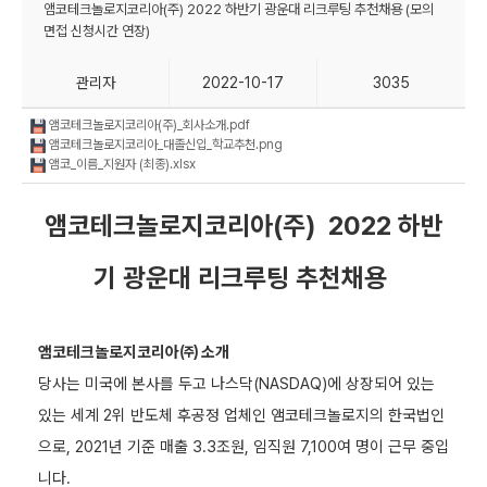
앰코테크놀로지코리아(주) 2022 하반기 광운대 리크루팅 추천채용 (모의
면접 신청시간 연장)
관리자
2022-10-17
3035
앰코테크놀로지코리아(주)_회사소개.pdf
앰코테크놀로지코리아_대졸신입_학교추천.png
앰코_이름_지원자 (최종).xlsx
앰코테크놀로지코리아(주) 2022 하반
기 광운대 리크루팅 추천채용
앰코테크놀로지코리아㈜ 소개
당사는 미국에 본사를 두고 나스닥
(NASDAQ)
에 상장되어 있는
있는 세계
2
위 반도체 후공정 업체인 앰코테크놀로지의 한국법인
으로
, 2021
년 기준 매출
3.3
조원
,
임직원
7,100
여 명이 근무 중입
니다
.