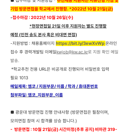
■
접수마감 및 지원방법 *
추천채용 지원자는 서류전형 가점 및
기업 방문면접을 학교에서 진행함. *2022년 10월 21일(금)
-
접수마감
: 2022년 10월 26일(수)
*
현장면접일
21
일 이후 지원자는 별도 진행할
예정
(인천 송도 본사 혹은 비대면 면접)
-
지원방법 :
채용홈페이지
https://bit.ly/3ewXvWp
온라인
접수 후
경력개발팀 이메일
kwjob@kw.ac.kr
로 지원 확인 메일
발송.
*
학교추천 전용
URL
은 비공개로 진행되어 비밀번호 입력
필요
1013
메일제목
: 엠코
/ 지원부문/
이름
/
학과
/
휴대폰번호
첨부파일
: 앰코_지원부문_이름
■ 광운대 방문면접 진행 안내사항
(방문면접은 필참이며,
모의면접 참여 시 합격률 상승 합니다.)
- 방문면접 : 10
월 21일(금) 시간미정(추후 공지)
비마관 319-