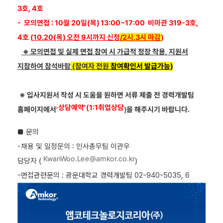
3호, 4호
- 모의면접 : 10월 20일(목) 13:00~17:00
비마관
319-3호,
4호 (
10.20(목) 오전 9시까지 신청
/2시,3시 마감
)
※
모의면접 및 실제 면접 참여 시 가급적 정장 착용, 지원서
지참하여 참석바람
(참여자 전원
참여확인서 발급가능)
※
입사지원서 작성 시 도움을 원하면 서류 제출 전 경력개발팀
상담예약
'(1:1
취업상담
홈페이지에서
'
)
을 해주시기 바랍니다
.
■
문의
-채용 및 일정문의 : 인사총무팀
이관우
KwanWoo.Lee@amkor.co.kr
담당자
(
)
-면접관련
문의
:
광운대학교 경력개발팀
02-940-5035, 6