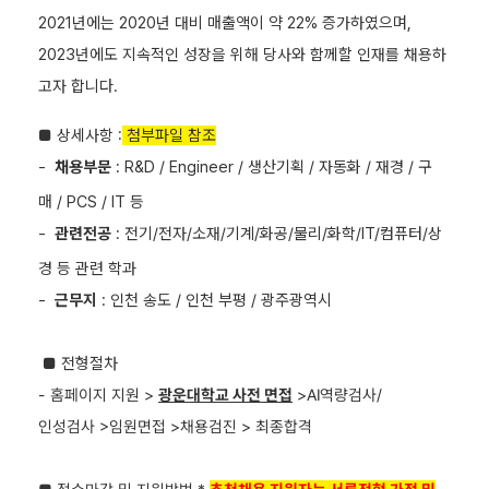
2021
년에는
2020
년 대비 매출액이 약
22%
증가하였으며
,
2023
년에도 지속적인 성장을 위해 당사와 함께할 인재를 채용하
고자 합니다
.
■
상세사항 :
첨부파일 참조
-
채용부문
: R&D / Engineer /
생산기획
/
자동화
/
재경
/
구
매
/ PCS / IT
등
-
관련전공
:
전기
/
전자
/
소재
/
기계
/
화공
/
물리
/
화학
/IT/
컴퓨터
/
상
경 등 관련 학과
-
근무지
:
인천 송도
/
인천 부평
/
광주광역시
■
전형절차
-
홈페이지 지원
>
광운대학교 사전 면접
>AI역량검사/
인성검사
>임원
면접
>
채용검진
>
최종합격