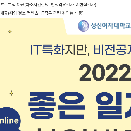
프로그램 제공(자소서컨설팅, 인성역량검사, AI면접검사)
제공(취업 정보 컨텐츠, IT직무 관련 취업뉴스 등)