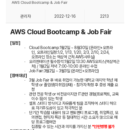
AWS Cloud Bootcamp & Job Fair
관리자
2022-12-16
2213
AWS Cloud Bootcamp & Job Fair
[
일정
]
·
Cloud Bootcamp:1
월
2
일
~ 8
월
30
일
(
온라인
+
오프라
인
,
오프라인일정
:1/2, 1/13, 1/20, 2/3, 2/10, 2/24,
오프라인 장소는 역삼역 근처
AWS
사무실
)
·
오리엔테이션 필수참석
:1
월
2
일
13:30 A
WS
오피스
(
역삼역근
처
)
/ 1
월
2
일 저녁
7:00-10:00
온라인 수업
·
Job Fair:3
월
2
일
~ 3
월
3
일
(
온라인
+
오프라인
)
[
참여대상
]
·
3
월
Job Fair
후
바로 취업이
가능한
대학교
마지막
학년
재
학생
or
졸업생
(
미취업상태
)
-
참가자 확정 후 증빙 제출 요
청
·
관련
전공
학생
or
비전공이지만
IT
관련
경험
(
프로젝트
,
교육
이수
등
)
이
있는
학생
·
셀프
스터디
방식이고
자유롭게
팀을
조직하여
스터디
하므
로
자기주도성이
있고
적극적인
분
·
단기간
학습할
내용이
많고
멘토멘티
프로그램
,
취업특강
,
모
의면접
,
현직자
특강
등
절대적인
시간
소요가
많으므로
해
당
프로그램에만
집중할
수
있는 시간과 의지를 가지신
분
*
인턴병행 불가