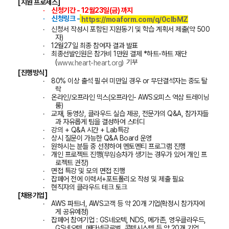
[
지원
프로세스
]
·
신청기간
-
12
월
23
일
(
금
)
까지
·
신청링크
-
https://moaform.com/q/0clbMZ
·
신청서 작성시 포함된
지원동기
및
학습
계획서
제출
(
약
500
자
)
·
12
월
27
일
최종
참여자
결과
발표
·
최종선발인원은
참가비
1
만원
결제
*
하트
-
하트
재단
(
)
기부
www.heart-heart.org
[
진행방식
]
·
80%
이상 출석 필수
!
미만일 경우
or
무단결석자는 중도 탈
락
·
온라인
/
오프라인 믹스
(
오프라인
-
AWS
오피스 역삼 트레이닝
룸
)
·
교재
,
동영상
,
클라우드
실습
제공
,
전문가의
Q&A,
참가자들
과
자유롭게
팀을
결성하여
스터디
·
강의
+ Q&A
시간
+ Lab
특강
·
상시
질문이
가능한
Q&A Board
운영
·
원하시는
분들
중
선정하여
멘토멘티
프로그램
진행
·
개인
프로젝트
진행
(
무임승차가
생기는
경우가
있어
개인
프
로젝트
권장
)
·
면접
특강
및
모의
면접
진행
·
잡페어
전에
이력서
+
포트폴리오
작성
및
제출
필요
·
현직자의
클라우드
테크
토크
[
채용기업
]
·
AWS
파트너
, AWS
고객
등
약
20
개
기업
(
확정시
참가자에
게
공유예정
)
·
잡페어 참여기업
:
GS
네오텍
, NDS,
메가존
,
영우클라우드
,
GS
네오텍
,
메타넷글로벌
,
콤텍시스템 등 약
20
개 기업