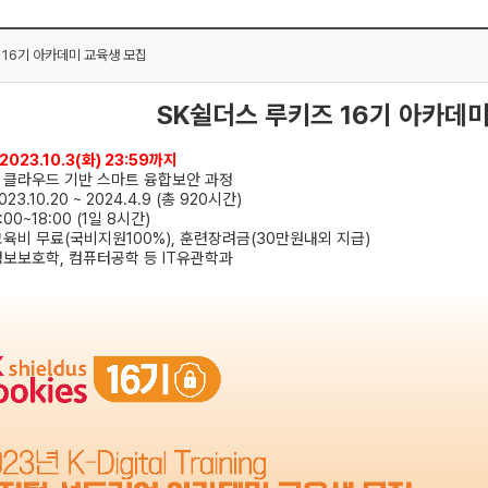
 16기 아카데미 교육생 모집
SK쉴더스 루키즈 16기 아카데
2023.10.3(
화
) 23:59
까지
:
클라우드 기반 스마트 융합보안 과정
023.10.20 ~ 2024.4.9 (
총
920
시간
)
:00~18:00 (1
일
8
시간
)
교육비 무료
(
국비지원
100%),
훈련장려금
(30
만원내외 지급
)
정보보호학
,
컴퓨터공학 등
IT
유관학과