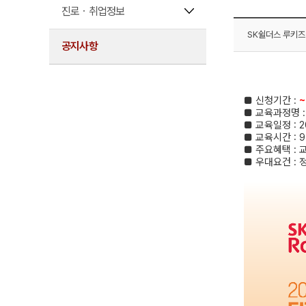
진로ㆍ취업정보
SK쉴더스 루키즈
공지사항
■
​
신청기간
:
~
■ 교육과정명
■
​
교육일정
: 2
■
​
교육시간
: 9
■
​
주요혜택
:
■
​
우대요건
: