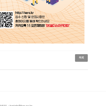
목록
-MAIL :
kwjob@kw.ac.kr