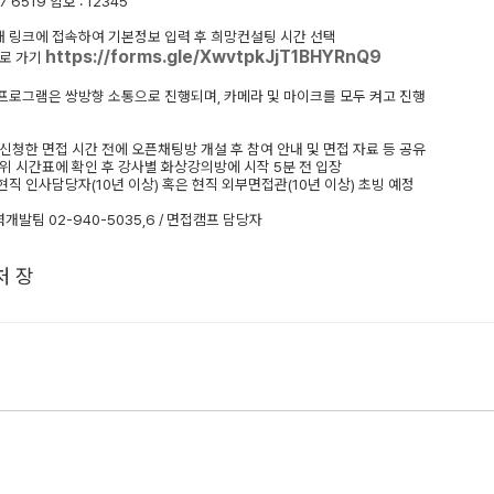
7 6519
암호
: 12345
래 링크에 접속하여 기본정보 입력 후 희망컨설팅 시간 선택
https://forms.gle/XwvtpkJjT1BHYRnQ9
로 가기
 프로그램은 쌍방향 소통으로 진행되며
,
카메라 및 마이크를 모두 켜고 진행
신청한 면접 시간 전에 오픈채팅방 개설 후 참여 안내 및 면접 자료 등 공유
위 시간표에 확인 후 강사별 화상강의방에 시작
5
분 전 입장
현직 인사담당자
(10
년 이상
)
혹은 현직 외부면접관
(10
년 이상
)
초빙 예정
력개발팀
02-940-5035,6 /
면접캠프 담당자
처 장