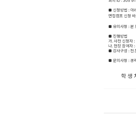
회의
ID :
305 91
■
신청방법
:
아
면접캠프 신청 바
■
유의사항
:
본
■
진행방법
가
.
사전 신청자
:
나
.
현장 참여자
:
■
강사구성
:
전
.
■
문의사항
:
경
학 생 