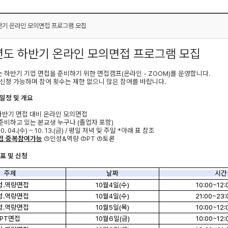
반기 온라인 모의면접 프로그램 모집
년도 하반기 온라인 모의면접 프로그램 모집
 하반기 기업 면접을 준비하기 위한 면접캠프
(
온라인
- ZOOM)
를 운영합니다
.
신청 가능하며 참여 횟수는 제한 없으니 많은 참여를 바랍니다
.
일정 및 개요
하반기 면접 대비 온라인 모의면접
준비하고 있는 본교생 누구나
(
졸업자 포함
)
0. 04.(
수
) ~ 10. 13.(
금
) /
평일 저녁 및 주말
*
아래 표 참조
접 중복참여가능
①
인성
&
역량
②
PT
③
토론
표 및 신청
주제
날짜
시간
성
.
역량면접
10
월
4
일
(
수
)
10:00~12:
성
.
역량면접
10
월
4
일
(
수
)
21:00~23:
성
.
역량면접
10
월
5
일
(
목
)
10:00~12:
PT
면접
10
월
6
일
(
금
)
10:00~12: