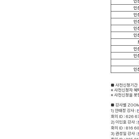
인
인
인
인
인
인
인
인
인
■
사전신청기간
※
사전신청자 혜
※
사전신청을 못
■
강사별
ZOO
1)
안태정 강사
:
회의
ID :
626 6
2)
이민호 강사
:
회의
ID :
816 6
3)
권성일 강사
: