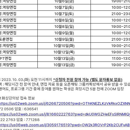
성
.
역량면접
10
월
6
일
(
금
)
19:00~21:
성
.
역량면접
10
월
7
일
(
토
)
10:00~12:
성
.
역량면접
10
월
7
일
(
토
)
21:00~23:
성
.
역량면접
10
월
8
일
(
일
)
10:00~12:
성
.
역량면접
10
월
8
일
(
일
)
19:00~21:
성
.
역량면접
10
월
9
일
(
월
)
10:00~12:
토론면접
10
월
9
일
(
월
)
21:00~23:
성
.
역량면접
10
월
10
일
(
화
)
19:00~21:
성
.
역량면접
10
월
12
일
(
목
)
19:00~21:
PT
면접
10
월
13
일
(
금
)
11:00~13:
성
.
역량면접
10
월
13
일
(
금
)
19:00~21:
: 2023. 10. 03.(
화
)
오전
11
시까지
*
신청자 전원 참여 가능
(
별도 문자통보 없음
)
택
:
해당시간 전 참여 안내
,
면접 자료 등을 오픈채팅 그룹카톡방에서 공유 받을 수 있
했어도
,
프로그램 기간 중에 참여를 원하는 학생은 희망시간
5
분 전에
ZOOM
입장
M
화상강의방 접속 정보
https://us02web.zoom.us/j/6266720506?pwd=OThKNEZLKzVkRkxOZXN
72 0506
암호
: 636541
https://us02web.zoom.us/j/81660222763?pwd=dkU0WGZHeEFsSlRNMl
022 2763
암호
: 771288
https://us06web.zoom.us/j/3059176519?pwd=OW2k3ROVrP2Kb2CUFvAB