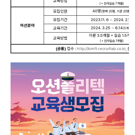
교육방법
(
＋
선사실습
7
개월
)
40
명
모집인원
(
항해
20
명
,
기관
20
명
)
모집기간
2023.11. 6
∼
2024. 2.16
어선분야
2024. 3.25
∼
8.14
교육기간
(5
개월
)
이론
3.5
개월
＋
실습
1.5
개월
교육방법
(
＋
선사실습
1
개월
)
(
공통
)
접수
:
http://kimft.recruitlab.co.kr
,
문