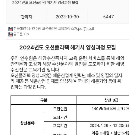
2024년도 오션폴리텍 해기사 양성과정 모집
관리자
2023-10-30
5447
한국해양수산연수원_오션폴리텍 교육과정 소개.pdf(1).pdf
공고문.zip
2024년도 오션폴리텍 해기사 양성과정 모집
우리 연수원은 해양수산종사자 교육
․
훈련 서비스를 통해 해양
안전문화 조성과 해양 수산분야의 발전을 도모하기 위한 해양
수산전문 교육기관 입니다
.
오션폴리텍 양성과정은 해운산업계 인력난 해소 및 양질의 일자
리 제공 등 해운산업 인재를
양성하여 국내외
해운기업 등에 취
업하는 과정 입니다
.
구분
상선
3
급
140
명
모집인원
(
항해
70
명
,
기관
70
명
)
모집기간
20
상선분야
2024. 1.29
∼
12.20
교육기간
(11
개월
)
이론
6
개월
＋
실습
5
개월