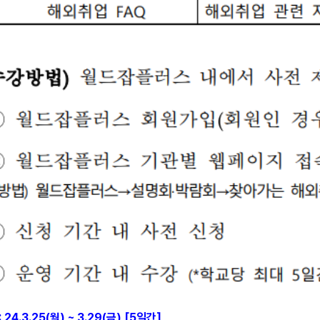
 24.3.25(월) ~ 3.29(금) [5일간]