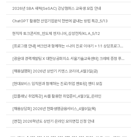
2026년 SBA 새싹(SeSAC) 강남캠퍼스 교육생 모집 안내
ChatGPT 활용한 산업기업분석 한번에 끝내는 방법 특강_5/13
현직자 토크콘서트_반도체 엔지니어_삼성전자/KLA_5/12
[프로그램 안내] 버크만과 함께하는 <나의 진로 이야기 > 1:1 상담프로그램 (~5/5)
[광운대 경력개발팀 X 대한상공회의소 서울기술교육센터] 크레페 증정 푸드트럭 이벤트
[채용설명회] 2026년 상반기 키엔스 코리아_4월3일(금)
[현대모비스 임직원과 함께하는 진로/취업 멘토링] 멘티 모집
[잡플래닛 취업특강] AI를 활용한 취업준비_4월3일_온라인
[채용상담회] 2026년 한화생명금융서비스_4월9일(목)
[면접] 2026학년도 상반기 온라인 모의면접 신청 안내