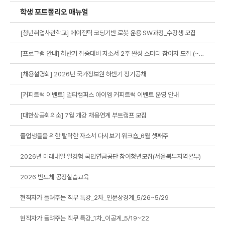
학생 포트폴리오 매뉴얼
[청년취업사관학교] 에이전틱 코딩기반 로봇 운용 SW과정_수강생 모집
[프로그램 안내] 하반기 집중대비 자소서 2주 완성 스터디 참여자 모집 (~7/12)
[채용설명회] 2026년 국가정보원 하반기 정기공채
[커피트럭 이벤트] 멀티캠퍼스 아이엠 커피트럭 이벤트 운영 안내
[대한상공회의소] 7월 개강 채용연계 부트캠프 모집
졸업생들을 위한 탈락한 자소서 다시보기 워크숍_6월 셋째주
2026년 미래내일 일경험 국민연금공단 참여청년모집(서울북부지역본부)
2026 반도체 공정실습교육
현직자가 들려주는 직무 특강_2차_인문상경계_5/26~5/29
현직자가 들려주는 직무 특강_1차_이공계_5/19~22