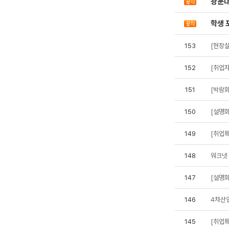
광운
학생 
153
152
[취업자
151
[박람회
150
[설명회
149
[취업특
148
147
[설명
146
4차산업
145
[취업특