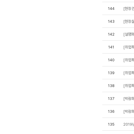
144
[현장견
143
[현장실
142
[설명회
141
[취업특
140
[취업특
139
[취업특
138
[취업특
137
[박람회
136
[박람회
135
2019