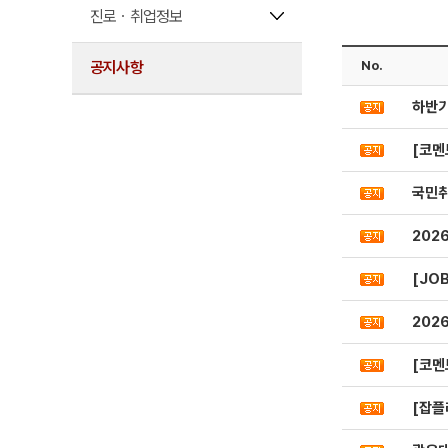
진로ㆍ취업정보
공지사항
No.
하반기
[코멘
국민취
202
[JO
202
[코멘
[잡플