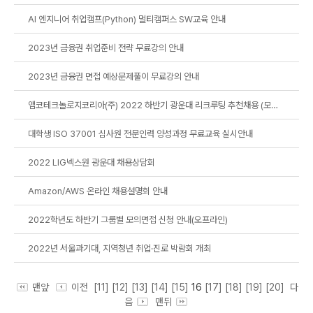
AI 엔지니어 취업캠프(Python) 멀티캠퍼스 SW교육​ 안내
2023년 금융권 취업준비 전략 무료강의 안내
2023년 금융권 면접 예상문제풀이 무료강의 안내
앰코테크놀로지코리아(주) 2022 하반기 광운대 리크루팅 추천채용 (모의면접 신청시간 연장)
대학생 ISO 37001 심사원 전문인력 양성과정 무료교육 실시안내
2022 LIG넥스원 광운대 채용상담회
Amazon/AWS 온라인 채용설명회 안내
2022학년도 하반기 그룹별 모의면접 신청 안내(오프라인)
2022년 서울과기대, 지역청년 취업·진로 박람회 개최
맨앞
이전
[11]
[12]
[13]
[14]
[15]
16
[17]
[18]
[19]
[20]
다
음
맨뒤