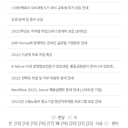
스마트팩토리 SW과정 5기 국비 교육생 추가 모집 안내
진로 탐색 및 준비 상담
2022학년도 직무별 취업스터디 참여자 모집 (온라인)
SAP Korea와 함께하는 온라인 글로벌 기업탐방 안내
2022 이공계 무료 취업 특강
K-Move 미국 경영정보전문가 양성과정, 품질공정관리 엔지니어 양성과정 안내
2022 언택트 취업 및 직무 박람회 참여 안내
NextRise 2022, Seoul 채용설명회 참여 안내 (스타트업 기업)
2022년 고용노동부 중소기업 청년직무체험 프로그램 모집 안내
맨앞
이
전
[13]
[14]
[15]
[16]
[17]
18
[19]
[20]
[21]
[22]
다음
맨뒤