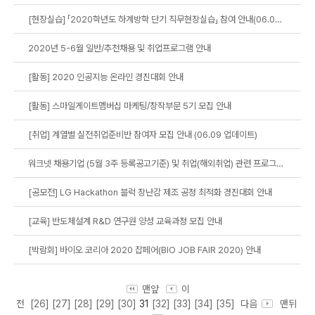
[현장실습] 「2020학년도 하계방학 단기 직무현장실습」 참여 안내(06.08 업데이트)
2020년 5-6월 일반/추천채용 및 취업프로그램 안내
[활동] 2020 인공지능 온라인 경진대회 안내
[활동] 스마일게이트멤버십 마케팅/창작부문 5기 모집 안내
[취업] 계열별 실전취업준비반 참여자 모집 안내 (06.09 업데이트)
워크넷 채용기업 (5월 3주 등록공고기준) 및 취업(해외취업) 관련 프로그램 (5월 4주~6월1주) 안내
[공모전] LG Hackathon 블럭 장난감 제조 공정 최적화 경진대회 안내
[교육] 반도체설계 R&D 연구원 양성 교육과정 모집 안내
[박람회] 바이오 코리아 2020 잡페어(BIO JOB FAIR 2020) 안내
맨앞
이
전
[26]
[27]
[28]
[29]
[30]
31
[32]
[33]
[34]
[35]
다음
맨뒤